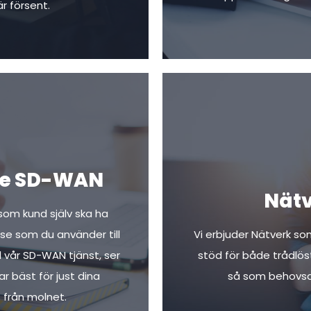
r försent.
de SD-WAN
Nätv
som kund själv ska ha
lse som du använder till
Vi erbjuder Nätverk so
d vår SD-WAN tjänst, ser
stöd för både trådlöst
ar bäst för just dina
så som behovsana
 från molnet.