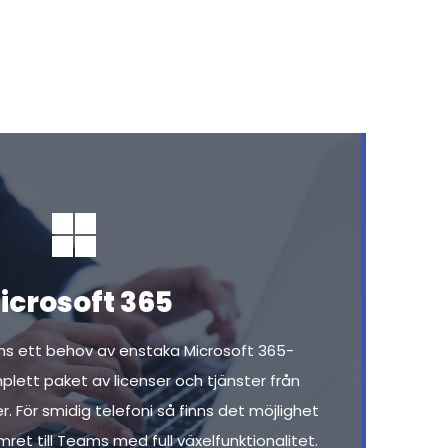
icrosoft 365
ns ett behov av enstaka Microsoft 365-
mplett paket av licenser och tjänster från
er. För smidig telefoni så finns det möjlighet
et till Teams med full växelfunktionalitet.