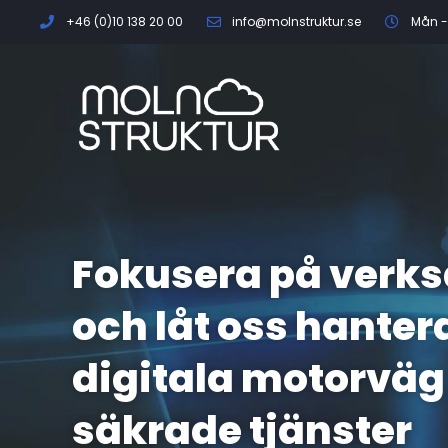
+46 (0)10 138 20 00
info@molnstruktur.se
Mån - 
Fokusera på verk
och låt oss hanter
digitala motorväg
säkrade tjänster