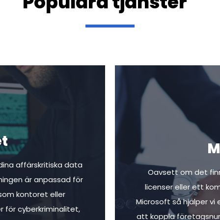
Populära tjänster
t
M
ina affärskritiska data
Oavsett om det fin
ningen är anpassad för
licenser eller ett ko
som kontoret eller
Microsoft så hjälper vi 
r för cyberkriminalitet,
att koppla företagsnumr