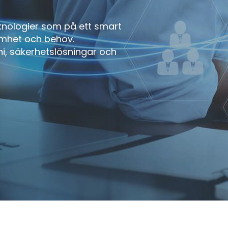
eknologier som på ett smart
amhet och behov.
ni, säkerhetslösningar och